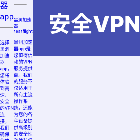
器
app
黑洞加速
器
testflight
黑洞加速
选择
器app是
黑洞
您值得信
加速
赖的VPN
器
服务提供
app，
商。我们
您将
的服务不
体验
仅适用于
到高
所有主流
速、
操作系
安全
统，还能
的VPN
为您的各
连
种设备提
接。
供高级别
我们
的安全性
确保