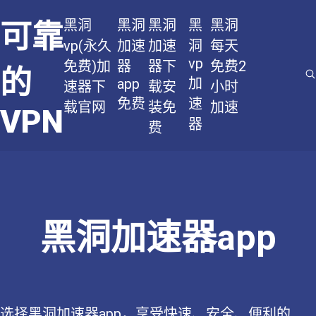
黑洞
黑洞
黑洞
黑
黑洞
可靠
vp(永久
加速
加速
洞
每天
vp
免费)加
器
器下
免费2
的
加
app
速器下
载安
小时
免费
速
载官网
装免
加速
VPN
器
费
黑洞加速器app
选择黑洞加速器app，享受快速、安全、便利的