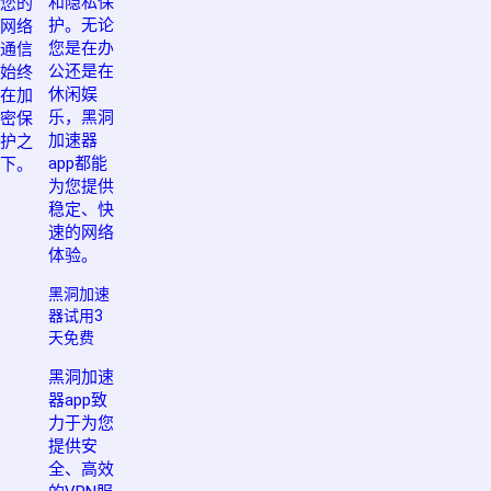
和隐私保
您的
护。无论
网络
您是在办
通信
公还是在
始终
休闲娱
在加
乐，黑洞
密保
加速器
护之
app都能
下。
为您提供
稳定、快
速的网络
体验。
黑洞加速
器试用3
天免费
黑洞加速
器app致
力于为您
提供安
全、高效